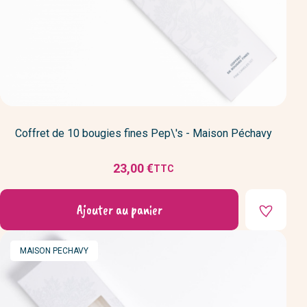
Coffret de 10 bougies fines Pep\'s - Maison Péchavy
23,00 €
TTC
Prix
Ajouter au panier
MARQUE
MAISON PECHAVY