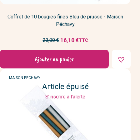
Coffret de 10 bougies fines Bleu de prusse - Maison
Péchavy
Prix
16,10 €
23,00 €
TTC
Prix
de
réduit
base
Ajouter au panier
MARQUE
MAISON PECHAVY
Article épuisé
S’inscrire à l’alerte