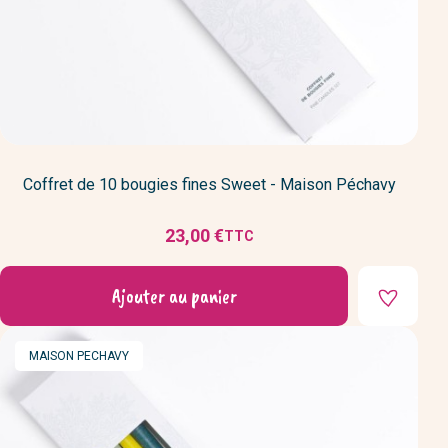
Coffret de 10 bougies fines Sweet - Maison Péchavy
23,00 €
TTC
Prix
Ajouter au panier
MARQUE
MAISON PECHAVY