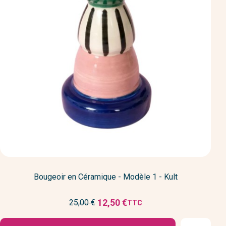
Bougeoir en Céramique - Modèle 1 - Kult
Prix
12,50 €
25,00 €
TTC
Prix
de
réduit