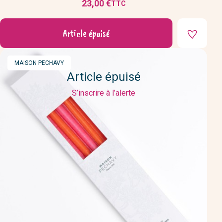
23,00 €
TTC
Prix
Article épuisé
MARQUE
MAISON PECHAVY
Article épuisé
S’inscrire à l’alerte