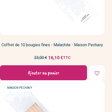
Coffret de 10 bougies fines - Malachite - Maison Pechavy
Prix
16,10 €
23,00 €
TTC
Prix
de
réduit
base
Ajouter au panier
MARQUE
MAISON PECHAVY