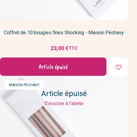
Coffret de 10 bougies fines Shocking - Maison Péchavy
23,00 €
TTC
Prix
Article épuisé
MARQUE
MAISON PECHAVY
Article épuisé
S’inscrire à l’alerte