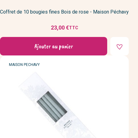
Coffret de 10 bougies fines Bois de rose - Maison Péchavy
23,00 €
TTC
Prix
Ajouter au panier
MARQUE
MAISON PECHAVY