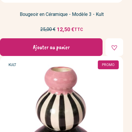
Bougeoir en Céramique - Modèle 3 - Kult
Prix
12,50 €
25,00 €
TTC
Prix
de
réduit
base
Ajouter au panier
MARQUE
KULT
PROMO