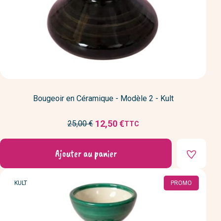
Bougeoir en Céramique - Modèle 2 - Kult
Prix
12,50 €
25,00 €
TTC
Prix
de
réduit
base
Ajouter au panier
MARQUE
KULT
PROMO