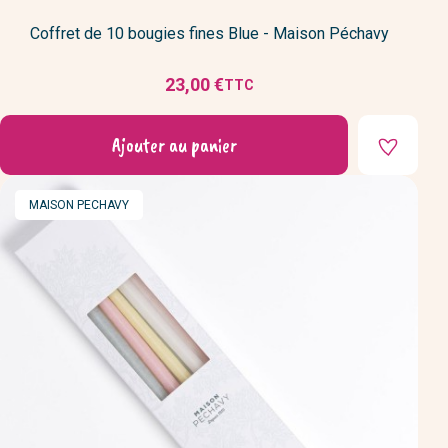
Coffret de 10 bougies fines Blue - Maison Péchavy
23,00 €
TTC
Prix
Ajouter au panier
MARQUE
MAISON PECHAVY