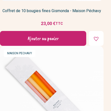
Coffret de 10 bougies fines Gismonda - Maison Péchavy
23,00 €
TTC
Prix
Ajouter au panier
MARQUE
MAISON PECHAVY