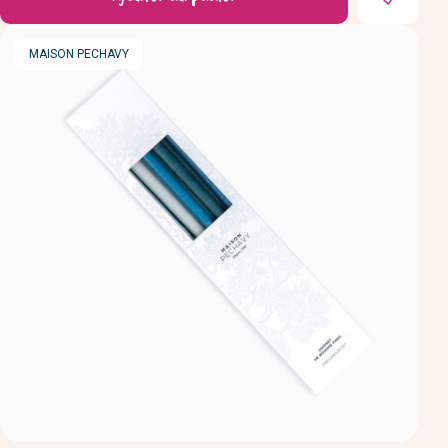
MARQUE
MAISON PECHAVY