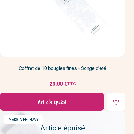
Coffret de 10 bougies fines - Songe d'été
23,00 €
TTC
Prix
Article épuisé
MARQUE
MAISON PECHAVY
Article épuisé