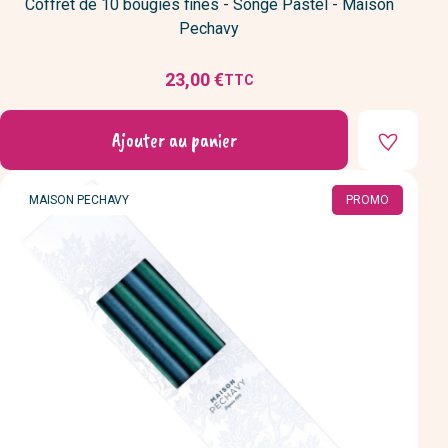
Coffret de 10 bougies fines - Songe Pastel - Maison
Pechavy
23,00 €
TTC
Prix
Ajouter au panier
MARQUE
MAISON PECHAVY
PROMO