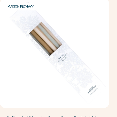
MARQUE
MAISON PECHAVY