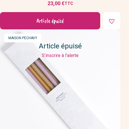
23,00 €
TTC
Prix
Article épuisé
MARQUE
MAISON PECHAVY
Article épuisé
S’inscrire à l’alerte