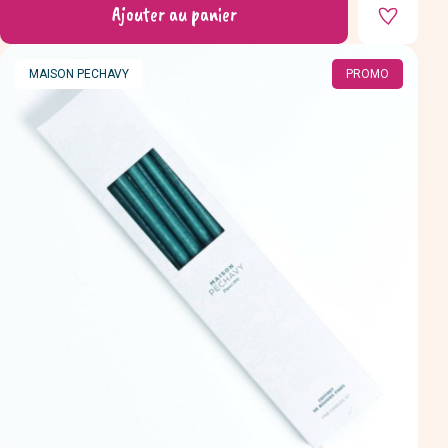
base
Ajouter au panier
MARQUE
MAISON PECHAVY
PROMO