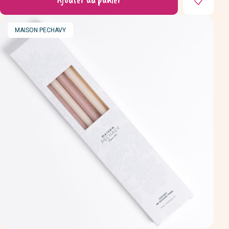
MARQUE
MAISON PECHAVY