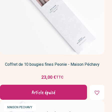
Coffret de 10 bougies fines Peonie - Maison Péchavy
23,00 €
TTC
Prix
Article épuisé
MARQUE
MAISON PECHAVY