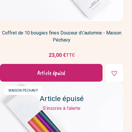
Coffret de 10 bougies fines Douceur d\'automne - Maison
Péchavy
23,00 €
TTC
Prix
Article épuisé
MARQUE
MAISON PECHAVY
Article épuisé
S’inscrire à l’alerte