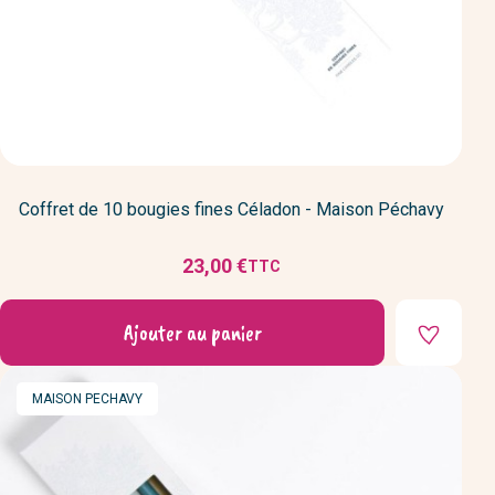
Coffret de 10 bougies fines Céladon - Maison Péchavy
23,00 €
TTC
Prix
Ajouter au panier
MARQUE
MAISON PECHAVY