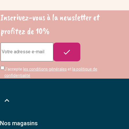
Inscrivez-vous à la newsletter et
profitez de 10%
Adresse

e-
mail
J'accepte
les conditions générales
et
la politique de
confidentialité

Nos magasins