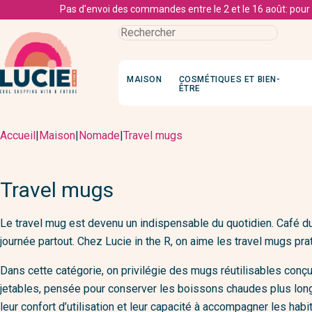
Pas d'envoi des commandes entre le 2 et le 16 août: pour
MAISON
COSMÉTIQUES ET BIEN-
ÊTRE
Art de la table
Parfums et brumes
Noma
Vernis
Sacs, pochettes
Colliers
Puz
Accueil
|
Maison
|
Nomade
|
Travel mugs
Plats, saladiers et couverts à plats
Gourd
Base et
Soins du visage
Sacs à main
Bracelets
Col
Cruches et carafes
Travel
Vernis
Crèmes, huiles et sérums
Bananes
Assiettes
Lunchb
Clas
Boucles d'or
Pap
Lavants et démaquillants
Travel mugs
Sacs de voyage
Verres
Boîtes
Sem
Masques et exfoliants
Bagues
Car
Sacs à dos
Tasses, bols et mugs
Baumes à lèvres
Chamb
Soins 
Le travel mug est devenu un indispensable du quotidien. Café du 
Cabas
Barrettes, c
A l
Nappes et serviettes
Cotons et lingettes démaquillantes
Linge
Access
journée partout. Chez Lucie in the R, on aime les travel mugs pra
Portefeuilles
Broches
Dé
Cuisine
Masque
Enfant
Soins du corps
Pochettes et tr
Dans cette catégorie, on privilégie des mugs réutilisables conç
Casseroles, poêles et plats
Savons et gels douche
Burea
Soin d
jetables, pensée pour conserver les boissons chaudes plus longt
Gourmandises
Déodorants
Trousse
Shamp
leur confort d’utilisation et leur capacité à accompagner les habi