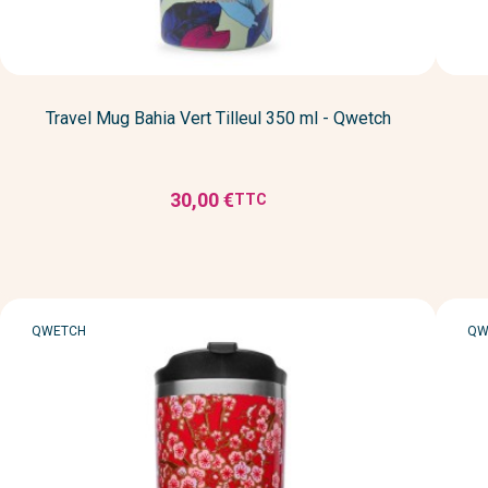
Travel Mug Bahia Vert Tilleul 350 ml - Qwetch
30,00 €
TTC
Prix
MARQUE
MA
QWETCH
QW