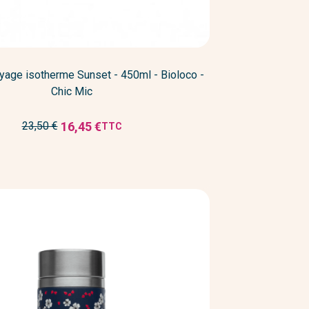
yage isotherme Sunset - 450ml - Bioloco -
Chic Mic
Prix
16,45 €
23,50 €
TTC
Prix
de
réduit
base