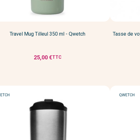
Travel Mug Tilleul 350 ml - Qwetch
Tasse de vo
25,00 €
TTC
Prix
RQUE
MARQUE
ETCH
QWETCH