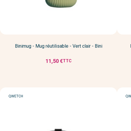
Binimug - Mug réutilisable - Vert clair - Bini
11,50 €
TTC
Prix
MARQUE
MA
QWETCH
QW