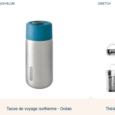
RQUE
MARQUE
ACK+BLUM
QWETCH
Tasse de voyage isotherme - Océan
Théi