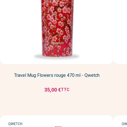
Travel Mug Flowers rouge 470 ml - Qwetch
35,00 €
TTC
Prix
MARQUE
MA
QWETCH
QW