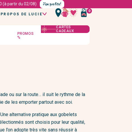
J'en profite!
 (à partir du 02/08)
0
 PROPOS DE LUCIE
QUI EST LUCIE ?
CARTES
CADEAUX
NOS VALEURS
PROMOS
S
NOS MAGASINS
%
NOS MARQUES
LE MAG
Ménage et entretien
Maquillage
es
Produits d'entretien
Bases et fonds de teint
ntimes
Brosses et éponges
Poudres et Blushs
Torchons et maniques
Ombres à paupière et crayons
Soins du linge
Mascaras
e
Rouges et brillants à lèvres
ort
Fun corner
e ou sur la route… il suit le rythme de la
Paillettes et tatouages
Papeterie
ie de les emporter partout avec soi.
Jeux
Coffrets
 Une alternative pratique aux gobelets
rs
Puzzles
ectionnés sont choisis pour leur qualité,
Livres
ue l’on adopte très vite sans réussir à