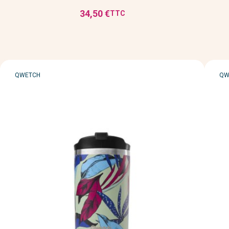
34,50 €
TTC
Prix
MARQUE
MA
QWETCH
QW