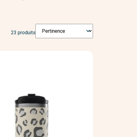
DIY
Trier

23 produits
par
: