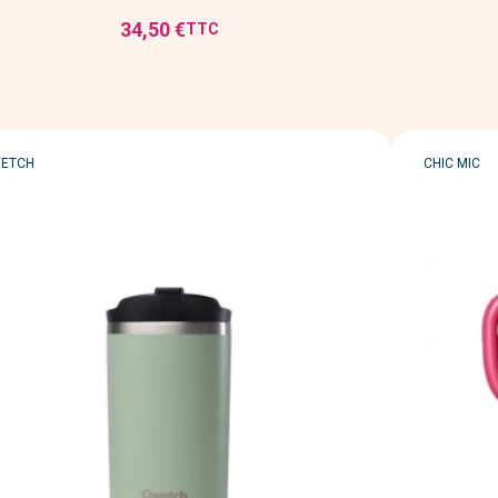
34,50 €
TTC
Prix
RQUE
MARQUE
ETCH
CHIC MIC