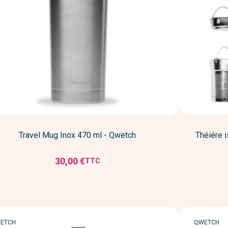
Travel Mug Inox 470 ml - Qwetch
Théiére 
30,00 €
TTC
Prix
RQUE
MARQUE
ETCH
QWETCH