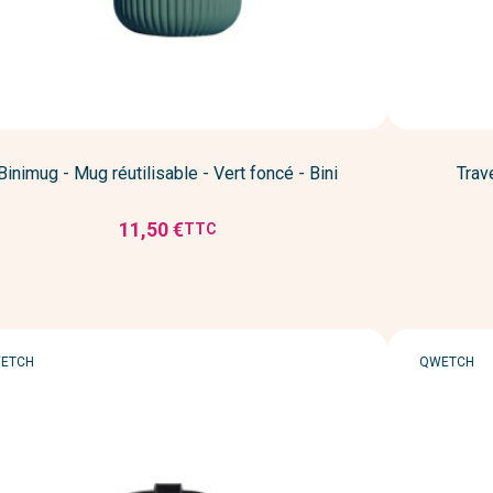
Binimug - Mug réutilisable - Vert foncé - Bini
Trav
11,50 €
TTC
Prix
RQUE
MARQUE
ETCH
QWETCH