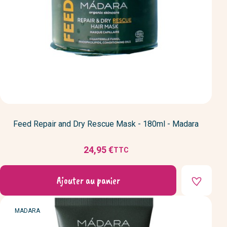
Feed Repair and Dry Rescue Mask - 180ml - Madara
24,95 €
TTC
Prix
Ajouter au panier
MARQUE
MADARA