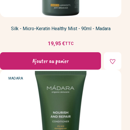
Silk - Micro-Keratin Healthy Mist - 90ml - Madara
19,95 €
TTC
Prix
Ajouter au panier
MARQUE
MADARA