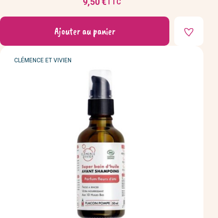
9,50 €
TTC
Prix
Ajouter au panier
MARQUE
CLÉMENCE ET VIVIEN