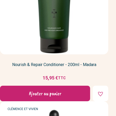
Nourish & Repair Conditioner - 200ml - Madara
15,95 €
TTC
Prix
Ajouter au panier
MARQUE
CLÉMENCE ET VIVIEN