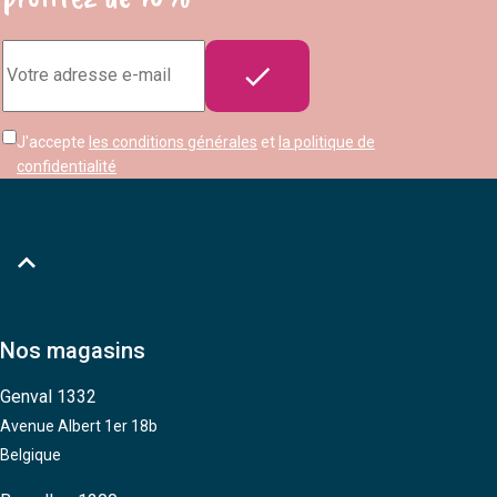
Adresse

e-
mail
J'accepte
les conditions générales
et
la politique de
confidentialité

Nos magasins
Genval 1332
Avenue Albert 1er 18b
Belgique