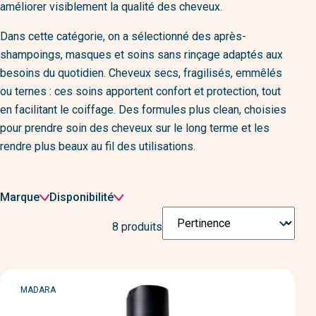
améliorer visiblement la qualité des cheveux.
Dans cette catégorie, on a sélectionné des après-
shampoings, masques et soins sans rinçage adaptés aux
besoins du quotidien. Cheveux secs, fragilisés, emmêlés
ou ternes : ces soins apportent confort et protection, tout
en facilitant le coiffage. Des formules plus clean, choisies
pour prendre soin des cheveux sur le long terme et les
rendre plus beaux au fil des utilisations.
Filtrer
Marque
Disponibilité
par
Trier

8 produits
par
:
MARQUE
MADARA