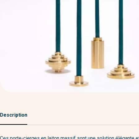
Description
Ces porte-cierges en laiton massif sont une solution élégante e