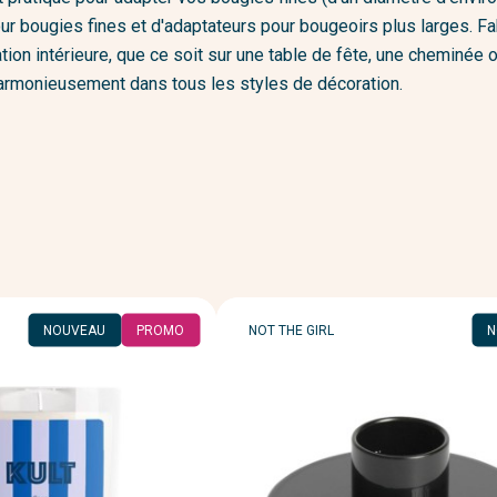
 pour bougies fines et d'adaptateurs pour bougeoirs plus larges. 
ion intérieure, que ce soit sur une table de fête, une cheminée o
 harmonieusement dans tous les styles de décoration.
MARQUE
NOUVEAU
PROMO
NOT THE GIRL
N