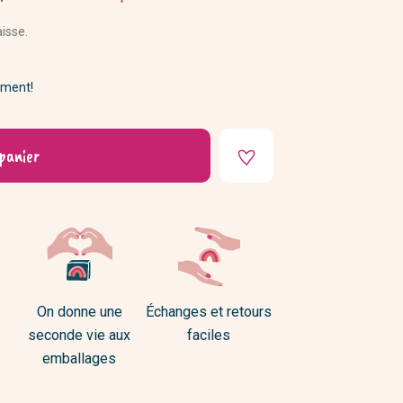
DIY
aisse.
ement!
panier
On donne une
Échanges et retours
seconde vie aux
faciles
emballages