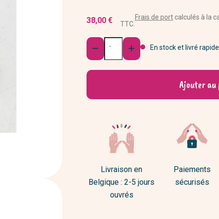
Fleurs séchées et plantes
Rasoirs et blaireaux
s d'ordinateur & Ipad
Déco murale
Frais de port
calculés à la c
38,00 €
s et peignes
TTC.
Porte-photos, vide-poches,...
Quantité
Les inclassables
En stock et livré rapid


Ajouter au 
Livraison en
Paiements
Belgique : 2-5 jours
sécurisés
ouvrés