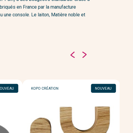
Fabriqués en France par la manufacture
u une console. Le laiton, Matière noble et
MARQUE
M
OUVEAU
KOPO CRÉATION
NOUVEAU
O