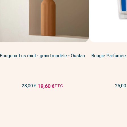
Bougeoir Lus miel - grand modèle - Oustao
Bougie Parfumée 2
Prix
Prix
19,60 €
28,00 €
25,00
TTC
Prix
de
de
réduit
base
base