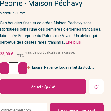
Peonie - Maison Péchavy
MARQUE
MAISON PECHAVY
Ces bougies fines et colorées Maison Pechavy sont
fabriquées dans l’une des dernières ciergeries françaises,
labellisée Entreprise du Patrimoine Vivant. Un atelier qui
perpétue des gestes rares, transmis...
Lire plus
Frais de port
calculés à la caisse.
23,00 €
TTC.
Quantité
Epuisé! Patience, Lucie refait du stock ...


Article épuisé
Tenez-moi au courant