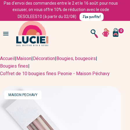
Pas d'envoi des commandes entre le 2 et le 16 août: pour nous
excuser, on vous offre 10% de réduction avec le code
J'en profite!
DESOLEES10 (à partir du 02/08)
0

Accueil
|
Maison
|
Décoration
|
Bougies, bougeoirs
|
Bougies fines
|
Coffret de 10 bougies fines Peonie - Maison Péchavy
MARQUE
MAISON PECHAVY