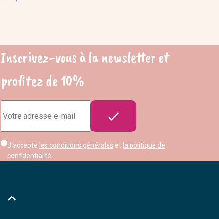
Inscrivez-vous à la newsletter et
profitez de 10%
Adresse

e-
mail
J'accepte
les conditions générales
et
la politique de
confidentialité
