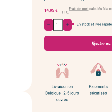
Fleurs séchées et plantes
Rasoirs et blaireaux
s d'ordinateur & Ipad
Déco murale
Frais de port
calculés à la c
14,95 €
s et peignes
TTC.
Porte-photos, vide-poches,...
Quantité
Les inclassables
En stock et livré rapid


Ajouter au 
Livraison en
Paiements
Belgique : 2-5 jours
sécurisés
ouvrés