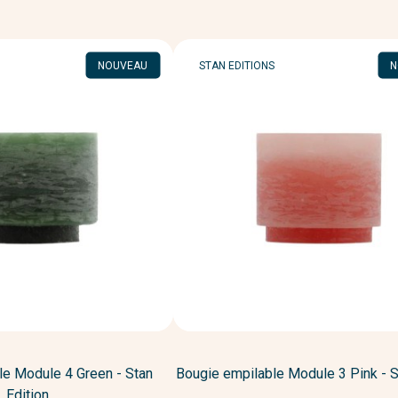
MARQUE
NOUVEAU
STAN EDITIONS
N
le Module 4 Green - Stan
Bougie empilable Module 3 Pink - S
Edition