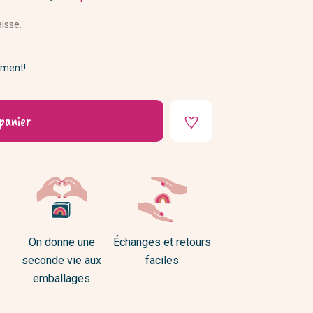
DIY
aisse.
ement!
panier
On donne une
Échanges et retours
seconde vie aux
faciles
emballages