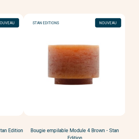
MARQUE
M
OUVEAU
STAN EDITIONS
NOUVEAU
ST
tan Edition
Bougie empilable Module 4 Brown - Stan
Bougi
Edition