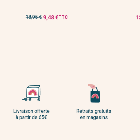
Prix
9,48 €
1
18,95 €
TTC
Prix
Pr
de
réduit
base
Livraison offerte
Retraits gratuits
à partir de 65€
en magasins