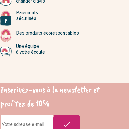
changer d’avis
Paiements
sécurisés
Des produits écoresponsables
Une équipe
à votre écoute
Inscrivez-vous à la newsletter et
profitez de 10%
Adresse

e-