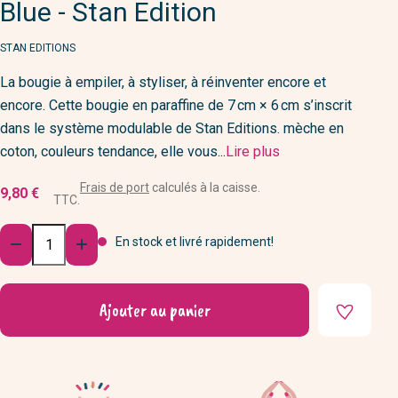
Blue - Stan Edition
MARQUE
STAN EDITIONS
La bougie à empiler, à styliser, à réinventer encore et
encore. Cette bougie en paraffine de 7 cm × 6 cm s’inscrit
dans le système modulable de Stan Editions. mèche en
coton, couleurs tendance, elle vous...
Lire plus
Frais de port
calculés à la caisse.
9,80 €
TTC.
Quantité
En stock et livré rapidement!


Ajouter au panier