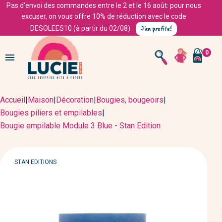
Pas d'envoi des commandes entre le 2 et le 16 août: pour nous
excuser, on vous offre 10% de réduction avec le code
J'en profite!
DESOLEES10 (à partir du 02/08)
0

Accueil
|
Maison
|
Décoration
|
Bougies, bougeoirs
|
Bougies piliers et empilables
|
Bougie empilable Module 3 Blue - Stan Edition
MARQUE
STAN EDITIONS