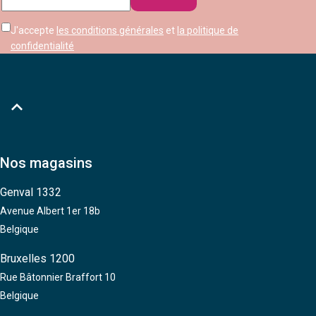
mail
J'accepte
les conditions générales
et
la politique de
confidentialité

Nos magasins
Genval 1332
Avenue Albert 1er 18b
Belgique
Bruxelles 1200
Rue Bâtonnier Braffort 10
Belgique