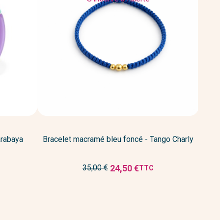
arabaya
Bracelet macramé bleu foncé - Tango Charly
Prix
24,50 €
35,00 €
TTC
Prix
de
réduit
base