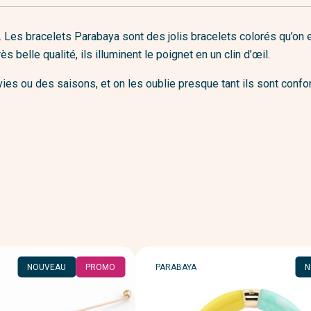
le. Les bracelets Parabaya sont des jolis bracelets colorés qu’on e
 belle qualité, ils illuminent le poignet en un clin d’œil.
ies ou des saisons, et on les oublie presque tant ils sont confo
MARQUE
NOUVEAU
PROMO
PARABAYA
N