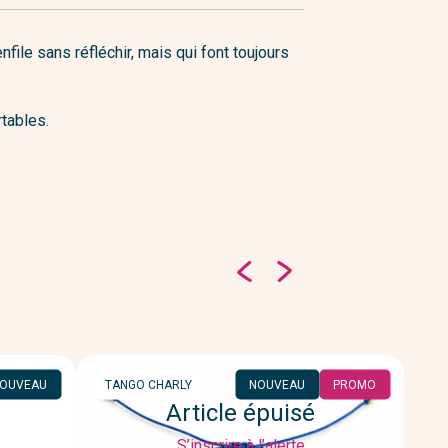
nfile sans réfléchir, mais qui font toujours
rtables.
MARQUE
M
OUVEAU
TANGO CHARLY
NOUVEAU
PROMO
P
Article épuisé
S’inscrire à l’alerte