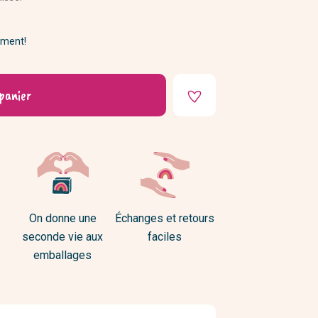
DIY
ement!
panier
On donne une
Échanges et retours
seconde vie aux
faciles
emballages