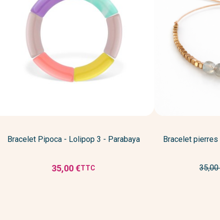
Bracelet Pipoca - Lolipop 3 - Parabaya
Bracelet pierres
Prix
35,00 €
35,00
TTC
Prix
de
base