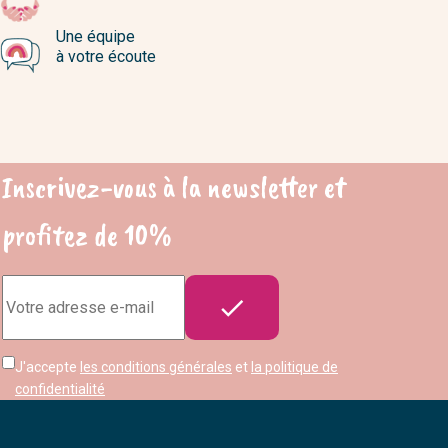
Une équipe
à votre écoute
Inscrivez-vous à la newsletter et
profitez de 10%
Adresse

e-
mail
J'accepte
les conditions générales
et
la politique de
confidentialité