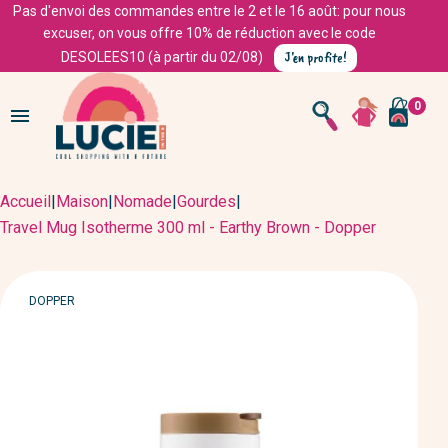
Pas d'envoi des commandes entre le 2 et le 16 août: pour nous
excuser, on vous offre 10% de réduction avec le code
J'en profite!
DESOLEES10 (à partir du 02/08)
0

Accueil
|
Maison
|
Nomade
|
Gourdes
|
Travel Mug Isotherme 300 ml - Earthy Brown - Dopper
MARQUE
DOPPER