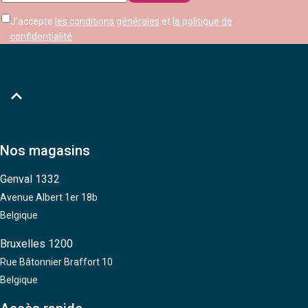
mail
J'accepte
les conditions générales
et
la politique de
confidentialité

Nos magasins
Genval 1332
Avenue Albert 1er 18b
Belgique
Bruxelles 1200
Rue Bâtonnier Braffort 10
Belgique