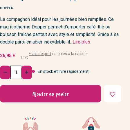
MARQUE
DOPPER
Le compagnon idéal pour les journées bien remplies. Ce
mug isotherme Dopper permet d’emporter café, thé ou
boisson fraîche partout avec style et simplicité. Grâce à sa
double paroi en acier inoxydable, il...
Lire plus
Frais de port
calculés à la caisse.
26,95 €
TTC.
Quantité
En stock et livré rapidement!


Ajouter au panier