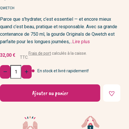
MARQUE
QWETCH
Parce que s’hydrater, c’est essentiel — et encore mieux
quand c’est beau, pratique et responsable. Avec sa grande
contenance de 750 ml, la gourde Originals de Qwetch est
parfaite pour les longues journées,...
Lire plus
Frais de port
calculés à la caisse.
32,00 €
TTC.
Quantité
En stock et livré rapidement!


Ajouter au panier