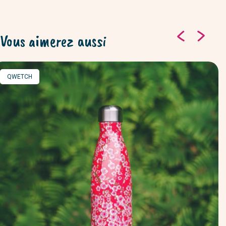
Vous aimerez aussi
MARQUE
QWETCH