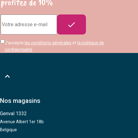
profitez de 10%
Adresse

e-
mail
J'accepte
les conditions générales
et
la politique de
confidentialité

Nos magasins
Genval 1332
Avenue Albert 1er 18b
Belgique