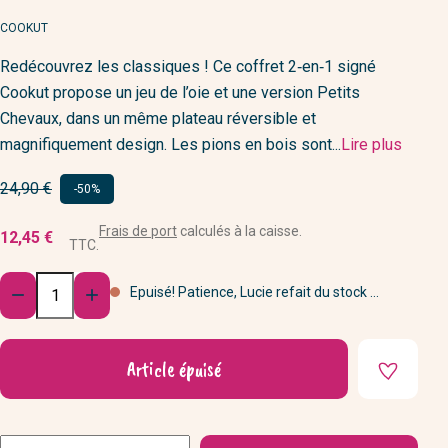
MARQUE
COOKUT
Redécouvrez les classiques ! Ce coffret 2‑en‑1 signé
Cookut propose un jeu de l’oie et une version Petits
Chevaux, dans un même plateau réversible et
magnifiquement design. Les pions en bois sont...
Lire plus
Prix
24,90 €
-50%
de
Frais de port
calculés à la caisse.
12,45 €
base
TTC.
Quantité
Epuisé! Patience, Lucie refait du stock ...


Article épuisé