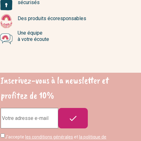
sécurisés
Des produits écoresponsables
Une équipe
à votre écoute
Inscrivez-vous à la newsletter et
profitez de 10%
Adresse

e-
mail
J'accepte
les conditions générales
et
la politique de