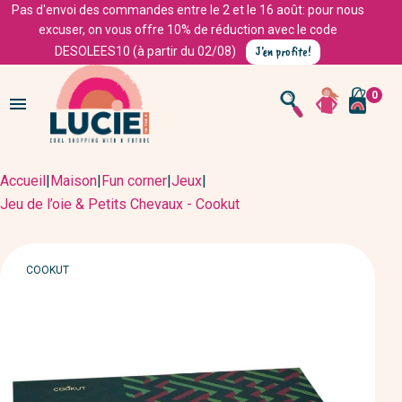
Pas d'envoi des commandes entre le 2 et le 16 août: pour nous
excuser, on vous offre 10% de réduction avec le code
J'en profite!
DESOLEES10 (à partir du 02/08)
0

Accueil
|
Maison
|
Fun corner
|
Jeux
|
Jeu de l’oie & Petits Chevaux - Cookut
MARQUE
COOKUT