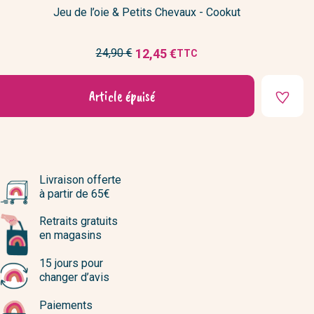
Jeu de l’oie & Petits Chevaux - Cookut
Prix
12,45 €
24,90 €
TTC
Prix
de
réduit
base
Article épuisé
Livraison offerte
à partir de 65€
Retraits gratuits
en magasins
15 jours pour
changer d’avis
Paiements