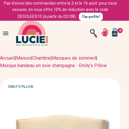
Pas d'envoi des commandes entre le 2 et le 16 août: pour nous
excuser, on vous offre 10% de réduction avec le code
J'en profite!
DESOLEES10 (à partir du 02/08)
0

Accueil
|
Maison
|
Chambre
|
Masques de sommeil
|
Masque bandeau en soie champagne - Emily's Pillow
MARQUE
EMILY'S PILLOW