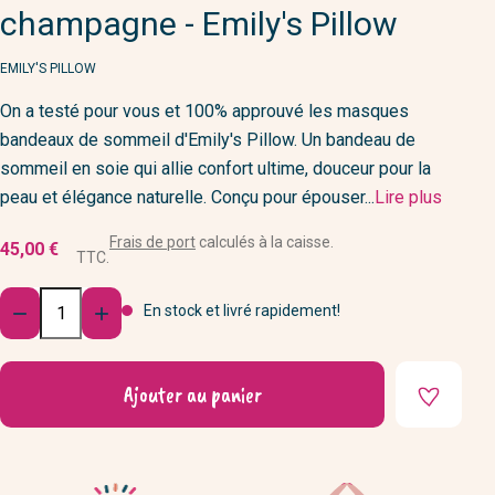
champagne - Emily's Pillow
MARQUE
EMILY'S PILLOW
On a testé pour vous et 100% approuvé les masques
bandeaux de sommeil d'Emily's Pillow. Un bandeau de
sommeil en soie qui allie confort ultime, douceur pour la
peau et élégance naturelle. Conçu pour épouser...
Lire plus
Frais de port
calculés à la caisse.
45,00 €
TTC.
Quantité
En stock et livré rapidement!


Ajouter au panier