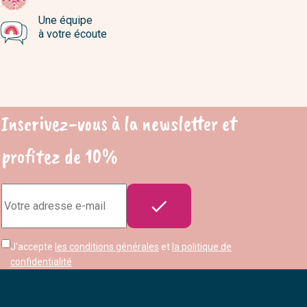
Une équipe
à votre écoute
Inscrivez-vous à la newsletter et
profitez de 10%
Adresse

e-
mail
J'accepte
les conditions générales
et
la politique de
confidentialité