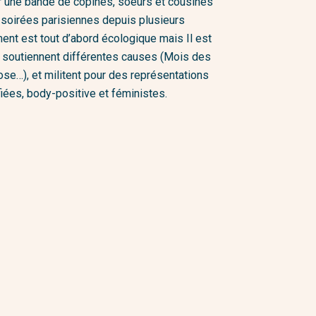
r une bande de copines, soeurs et cousines
s soirées parisiennes depuis plusieurs
nt est tout d’abord écologique mais Il est
es soutiennent différentes causes (Mois des
ose…), et militent pour des représentations
fiées, body-positive et féministes.