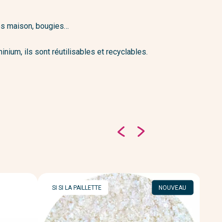
ques maison, bougies…
nium, ils sont réutilisables et recyclables.
MARQUE
M
SI SI LA PAILLETTE
NOUVEAU
SI