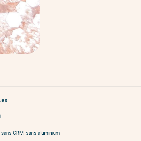
ues :
l
s, sans CRM, sans aluminium