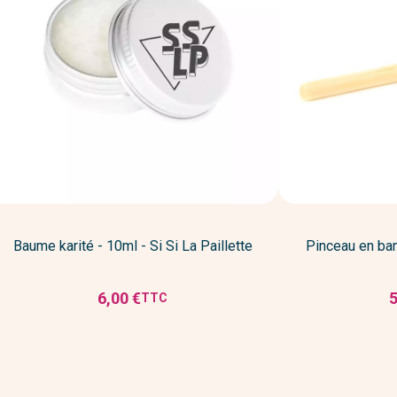
Baume karité - 10ml - Si Si La Paillette
Pinceau en bam
6,00 €
5
TTC
Prix
P