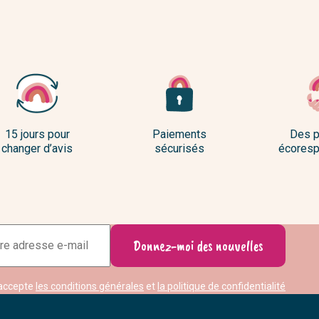
15 jours pour
Paiements
Des p
changer d’avis
sécurisés
écoresp
Adresse
Donnez-moi des nouvelles
e-
mail
accepte
les conditions générales
et
la politique de confidentialité