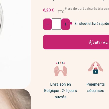
Fleurs séchées et plantes
Rasoirs et blaireaux
s d'ordinateur & Ipad
Déco murale
Frais de port
calculés à la cai
6,20 €
s et peignes
TTC.
Porte-photos, vide-poches,...
Quantité
Les inclassables
En stock et livré rapid


Ajouter au 
Livraison en
Paiements
Belgique : 2-5 jours
sécurisés
ouvrés