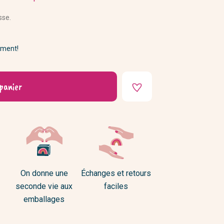
DIY
sse.
ement!
panier
On donne une
Échanges et retours
seconde vie aux
faciles
emballages