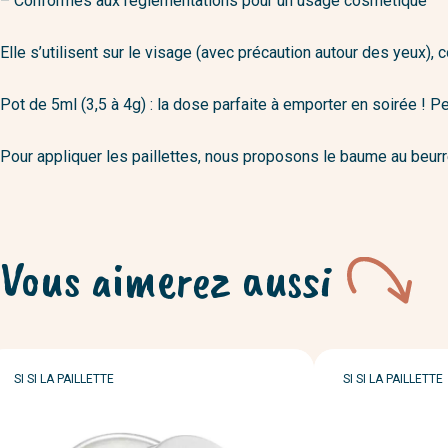
– Conformes aux réglementations pour un usage cosmétique
Elle s’utilisent sur le visage (avec précaution autour des yeux),
Pot de 5ml (3,5 à 4g) : la dose parfaite à emporter en soirée ! P
Pour appliquer les paillettes, nous proposons le baume au beurr
Vous aimerez aussi
MARQUE
MARQUE
SI SI LA PAILLETTE
SI SI LA PAILLETTE