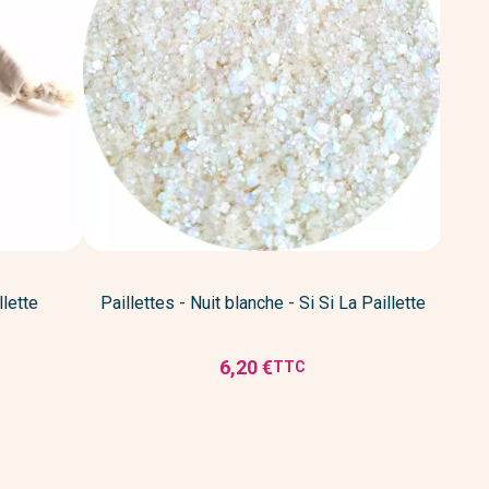
llette
Paillettes - Nuit blanche - Si Si La Paillette
Pai
6,20 €
TTC
Prix