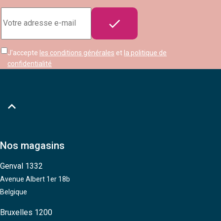
Adresse

e-
mail
J'accepte
les conditions générales
et
la politique de
confidentialité

Nos magasins
Genval 1332
Avenue Albert 1er 18b
Belgique
Bruxelles 1200