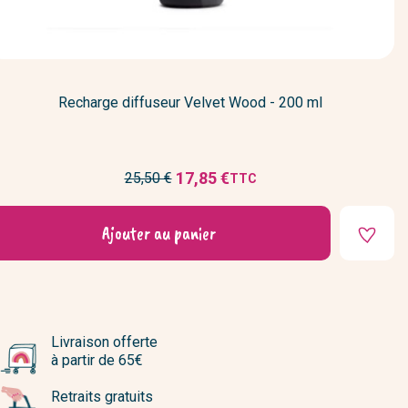
Recharge diffuseur Velvet Wood - 200 ml
Prix
17,85 €
25,50 €
TTC
Prix
de
réduit
base
Ajouter au panier
Livraison offerte
à partir de 65€
Retraits gratuits