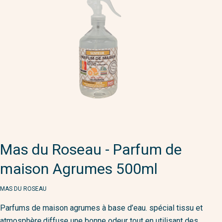
Mas du Roseau - Parfum de
maison Agrumes 500ml
MARQUE
MAS DU ROSEAU
Parfums de maison agrumes à base d’eau. spécial tissu et
atmosphère.diffuse une bonne odeur tout en utilisant des