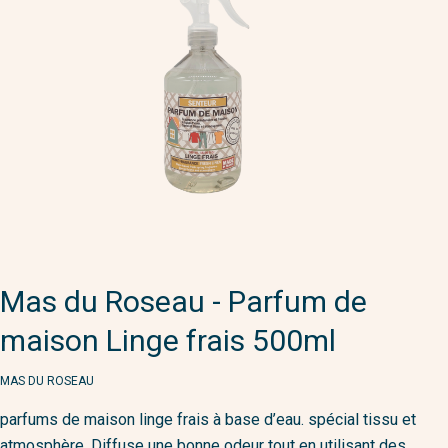
Mas du Roseau - Parfum de
maison Linge frais 500ml
MARQUE
MAS DU ROSEAU
parfums de maison linge frais à base d’eau. spécial tissu et
atmosphère. Diffuse une bonne odeur tout en utilisant des