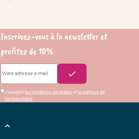
Inscrivez-vous à la newsletter et
profitez de 10%
Adresse

e-
mail
J'accepte
les conditions générales
et
la politique de
confidentialité
