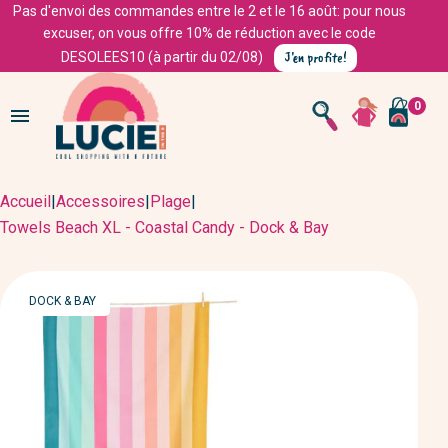
Pas d'envoi des commandes entre le 2 et le 16 août: pour nous
excuser, on vous offre 10% de réduction avec le code
J'en profite!
DESOLEES10 (à partir du 02/08)
0

Accueil
|
Accessoires
|
Plage
|
Towels Beach XL - Coastal Candy - Dock & Bay
MARQUE
DOCK & BAY