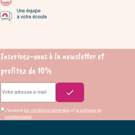
Une équipe
à votre écoute
Inscrivez-vous à la newsletter et
profitez de 10%
Adresse

e-
mail
J'accepte
les conditions générales
et
la politique de
confidentialité