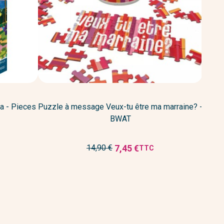
a - Pieces
Puzzle à message Veux-tu être ma marraine? -
Puz
BWAT
Prix
7,45 €
14,90 €
TTC
Prix
de
réduit
base