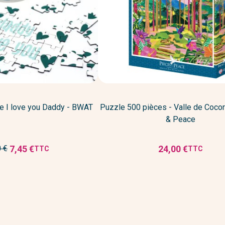
 I love you Daddy - BWAT
Puzzle 500 pièces - Valle de Cocor
& Peace
7,45 €
24,00 €
0 €
TTC
TTC
Prix
Prix
réduit