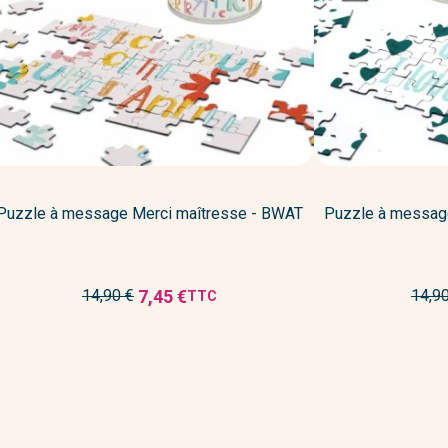
Puzzle à message Merci maîtresse - BWAT
Puzzle à message
Prix
Prix
7,45 €
14,90 €
14,9
TTC
Prix
de
de
réduit
base
base