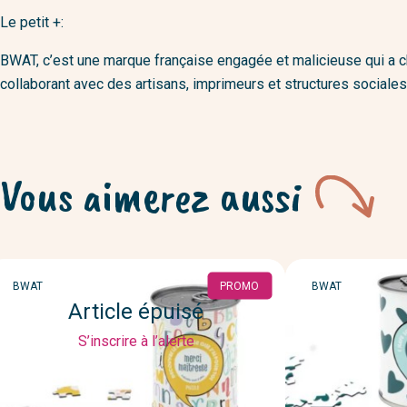
Le petit +:
BWAT, c’est une marque française engagée et malicieuse qui a chois
collaborant avec des artisans, imprimeurs et structures sociale
Vous aimerez aussi
MARQUE
MARQUE
BWAT
PROMO
BWAT
Article épuisé
S’inscrire à l’alerte