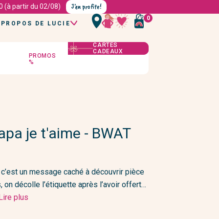
J'en profite!
 (à partir du 02/08)
0
 PROPOS DE LUCIE
QUI EST LUCIE ?
CARTES
CADEAUX
NOS VALEURS
PROMOS
S
NOS MAGASINS
%
NOS MARQUES
LE MAG
Ménage et entretien
Maquillage
es
Produits d'entretien
Bases et fonds de teint
ntimes
Brosses et éponges
Poudres et Blushs
Torchons et maniques
Ombres à paupière et crayons
pa je t'aime - BWAT
Soins du linge
Mascaras
e
Rouges et brillants à lèvres
ort
Fun corner
Paillettes et tatouages
Papeterie
: c’est un message caché à découvrir pièce
Jeux
Coffrets
 on décolle l’étiquette après l’avoir offert…
rs
Puzzles
Lire plus
Livres