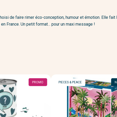
i de faire rimer éco-conception, humour et émotion. Elle fait le p
s en France. Un petit format… pour un maxi message !
MARQUE
PROMO
PIECES & PEACE
N