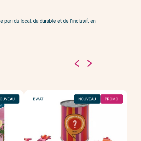
ari du local, du durable et de l’inclusif, en
MARQUE
M
OUVEAU
BWAT
NOUVEAU
PROMO
PI