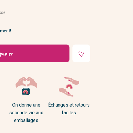
DIY
sse.
ement!
panier
On donne une
Échanges et retours
seconde vie aux
faciles
emballages