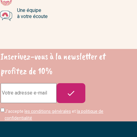
Une équipe
à votre écoute
Inscrivez-vous à la newsletter et
profitez de 10%
Adresse

e-
mail
J'accepte
les conditions générales
et
la politique de
confidentialité