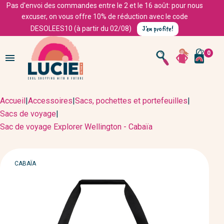
Pas d'envoi des commandes entre le 2 et le 16 août: pour nous
excuser, on vous offre 10% de réduction avec le code
J'en profite!
DESOLEES10 (à partir du 02/08)
0

Accueil
|
Accessoires
|
Sacs, pochettes et portefeuilles
|
Sacs de voyage
|
Sac de voyage Explorer Wellington - Cabaïa
MARQUE
CABAÏA