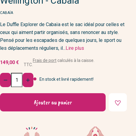
Wellington - Cabaïa
MARQUE
CABAÏA
Le Duffle Explorer de Cabaïa est le sac idéal pour celles et
ceux qui aiment partir organisés, sans renoncer au style.
Pensé pour les escapades de quelques jours, le sport ou
les déplacements réguliers, il...
Lire plus
Frais de port
calculés à la caisse.
149,00 €
TTC.
Quantité
En stock et livré rapidement!


Ajouter au panier