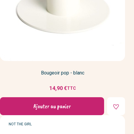
Bougeoir pop - blanc
14,90 €
TTC
Prix
Ajouter au panier
MARQUE
NOT THE GIRL