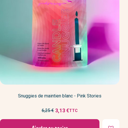
Snuggies de maintien blanc - Pink Stories
Prix
3,13 €
6,25 €
TTC
Prix
de
réduit
base
Ajouter au panier