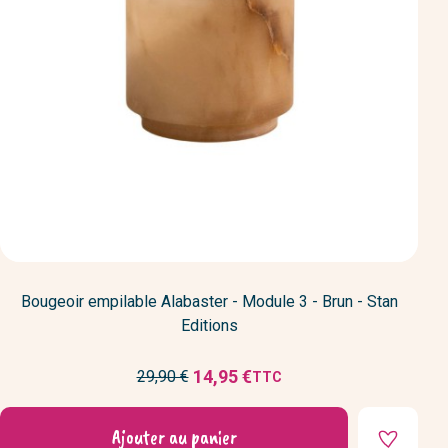
Bougeoir empilable Alabaster - Module 3 - Brun - Stan
Editions
Prix
14,95 €
29,90 €
TTC
Prix
de
réduit
base
Ajouter au panier