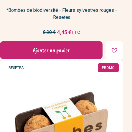
*Bombes de biodiversité - Fleurs sylvestres rouges -
Resetea
Prix
4,45 €
8,90 €
TTC
Prix
de
réduit
base
Ajouter au panier
MARQUE
RESETEA
PROMO