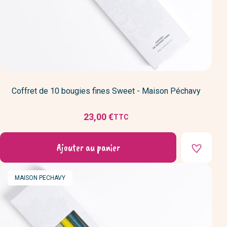
Coffret de 10 bougies fines Sweet - Maison Péchavy
23,00 €
TTC
Prix
Ajouter au panier
MARQUE
MAISON PECHAVY