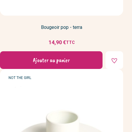
Bougeoir pop - terra
14,90 €
TTC
Prix
Ajouter au panier
MARQUE
NOT THE GIRL