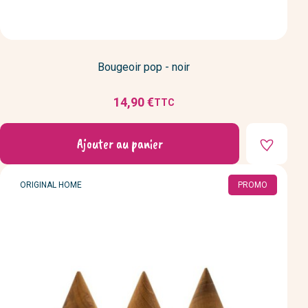
Bougeoir pop - noir
14,90 €
TTC
Prix
Ajouter au panier
MARQUE
ORIGINAL HOME
PROMO