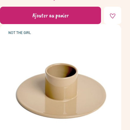
Prix
Ajouter au panier
MARQUE
NOT THE GIRL