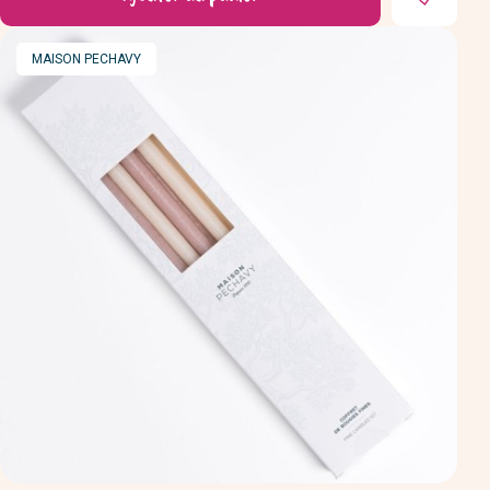
MARQUE
MAISON PECHAVY