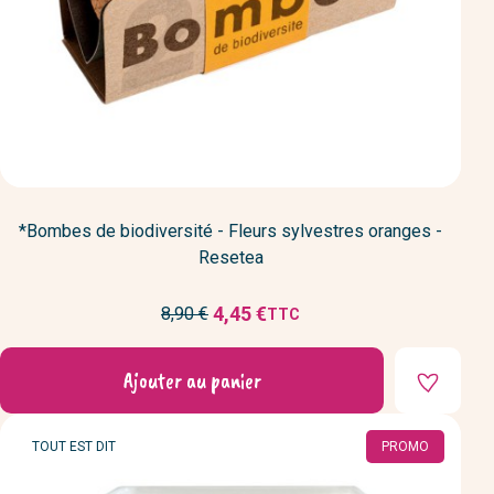
*Bombes de biodiversité - Fleurs sylvestres oranges -
Resetea
Prix
4,45 €
8,90 €
TTC
Prix
de
réduit
base
Ajouter au panier
MARQUE
TOUT EST DIT
PROMO