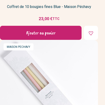
Coffret de 10 bougies fines Blue - Maison Péchavy
23,00 €
TTC
Prix
Ajouter au panier
MARQUE
MAISON PECHAVY