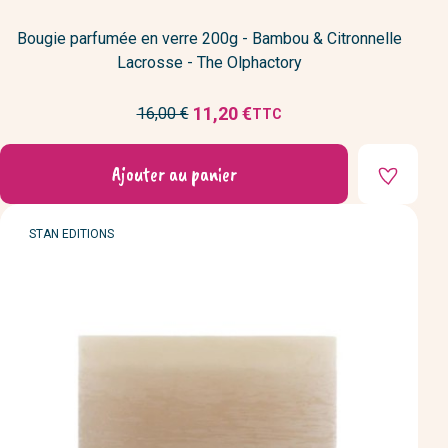
Bougie parfumée en verre 200g - Bambou & Citronnelle
Lacrosse - The Olphactory
Prix
11,20 €
16,00 €
TTC
Prix
de
réduit
base
Ajouter au panier
MARQUE
STAN EDITIONS