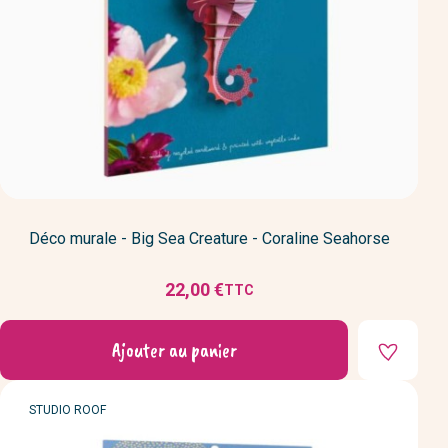
Déco murale - Big Sea Creature - Coraline Seahorse
22,00 €
TTC
Prix
Ajouter au panier
MARQUE
STUDIO ROOF