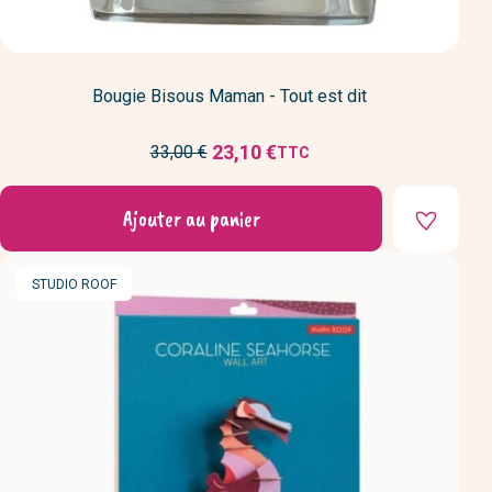
Bougie Bisous Maman - Tout est dit
Prix
23,10 €
33,00 €
TTC
Prix
de
réduit
base
Ajouter au panier
MARQUE
STUDIO ROOF