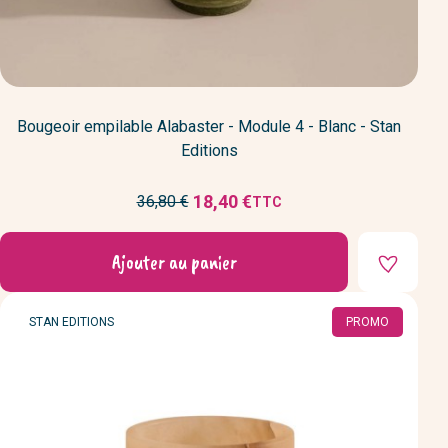
Bougeoir empilable Alabaster - Module 4 - Blanc - Stan
Editions
Prix
18,40 €
36,80 €
TTC
Prix
de
réduit
base
Ajouter au panier
MARQUE
STAN EDITIONS
PROMO