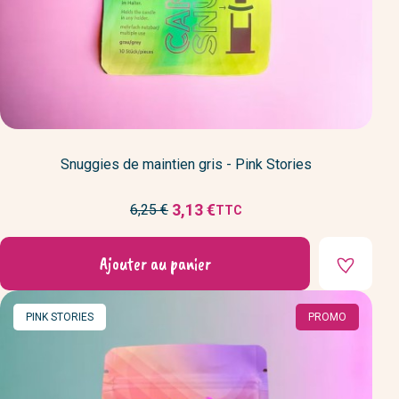
Snuggies de maintien gris - Pink Stories
Prix
3,13 €
6,25 €
TTC
Prix
de
réduit
base
Ajouter au panier
MARQUE
PINK STORIES
PROMO