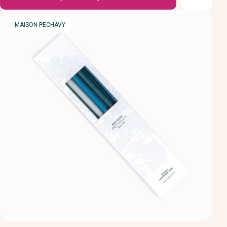
MARQUE
MAISON PECHAVY