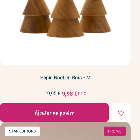
Sapin Noël en Bois - M
Prix
9,98 €
19,95 €
TTC
Prix
de
réduit
base
Ajouter au panier
MARQUE
STAN EDITIONS
PROMO