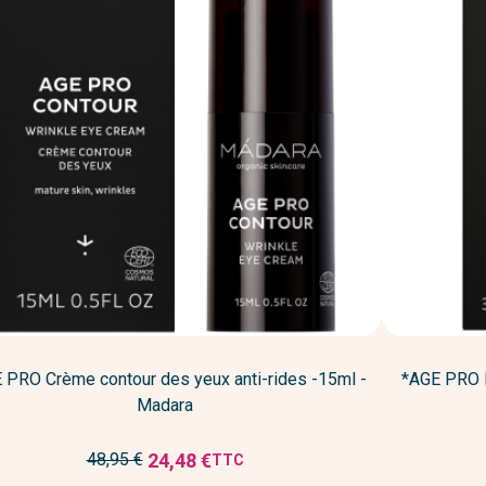
 PRO Crème contour des yeux anti-rides -15ml -
*AGE PRO I
Madara
Prix
24,48 €
48,95 €
TTC
Prix