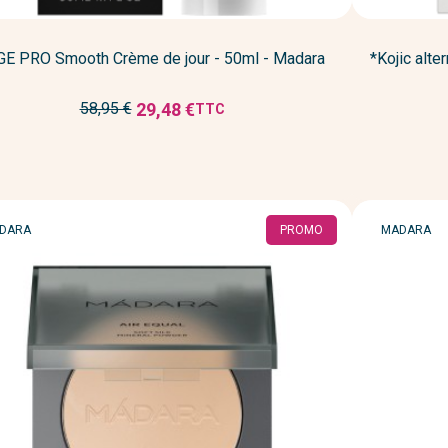
GE PRO Smooth Crème de jour - 50ml - Madara
*Kojic alte
Prix
29,48 €
58,95 €
TTC
Prix
de
réduit
base
RQUE
MARQUE
DARA
PROMO
MADARA