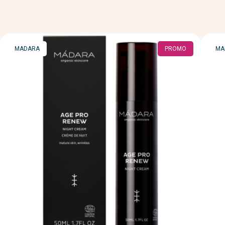
MARQUE
MA
MADARA
PROMO
MA