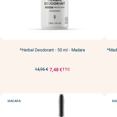
*Herbal Deodorant - 50 ml - Madara
*Mada
Prix
7,48 €
14,95 €
TTC
Prix
de
réduit
base
MARQUE
MA
MADARA
MA