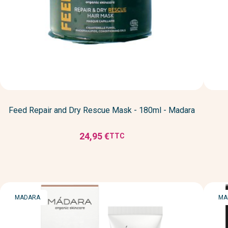
Feed Repair and Dry Rescue Mask - 180ml - Madara
24,95 €
TTC
Prix
MARQUE
MA
MADARA
MA