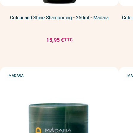
Colour and Shine Shampooing - 250ml - Madara
Colo
15,95 €
TTC
Prix
MARQUE
MA
MADARA
MA