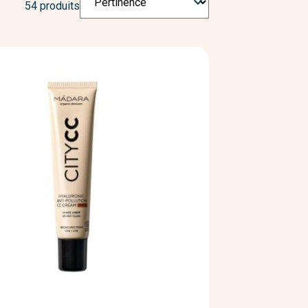

DIY
54 produits
par
: