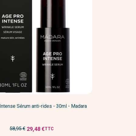
ntense Sérum anti-rides - 30ml - Madara
Prix
29,48 €
58,95 €
TTC
Prix