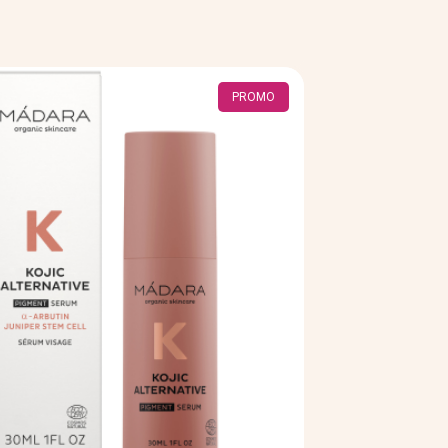
de
réduit
base
PROMO