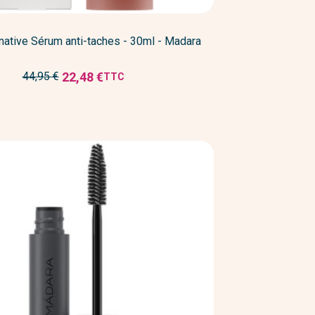
rnative Sérum anti-taches - 30ml - Madara
Prix
22,48 €
44,95 €
TTC
Prix
de
réduit
base