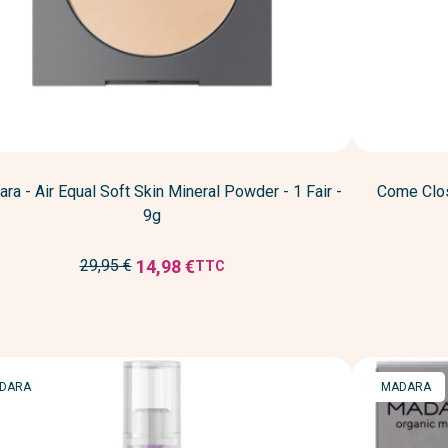
ra - Air Equal Soft Skin Mineral Powder - 1 Fair -
Come Clos
9g
Prix
14,98 €
29,95 €
TTC
Prix
de
réduit
base
RQUE
MARQUE
DARA
MADARA