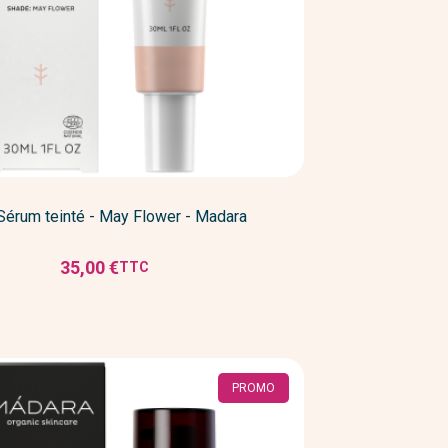
érum teinté - May Flower - Madara
35,00 €
TTC
Prix
PROMO