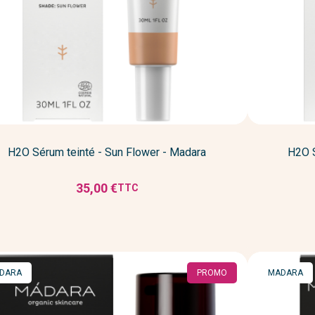
H2O Sérum teinté - Sun Flower - Madara
H2O S
35,00 €
TTC
Prix
RQUE
MARQUE
DARA
PROMO
MADARA