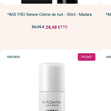
*AGE PRO Renew Crème de nuit - 50ml - Madara
*A
Prix
28,48 €
56,95 €
TTC
Prix
de
réduit
base
MARQUE
MA
MADARA
PROMO
MA