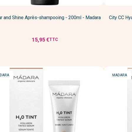
ur and Shine Après-shampooing - 200ml - Madara
City CC Hy
15,95 €
TTC
Prix
RQUE
MARQUE
DARA
MADARA