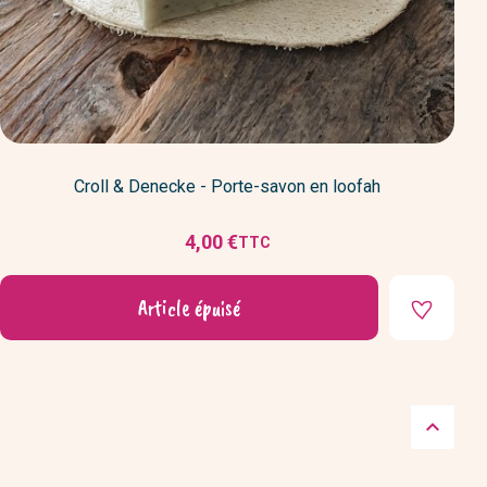
Croll & Denecke - Porte-savon en loofah
4,00 €
TTC
Prix
Article épuisé
