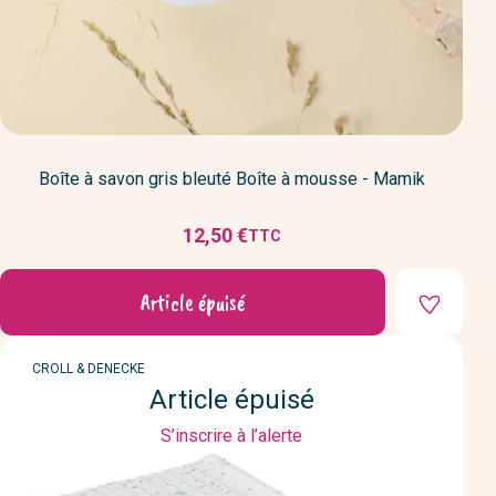
Boîte à savon gris bleuté Boîte à mousse - Mamik
12,50 €
TTC
Prix
Article épuisé
MARQUE
CROLL & DENECKE
Article épuisé
S’inscrire à l’alerte