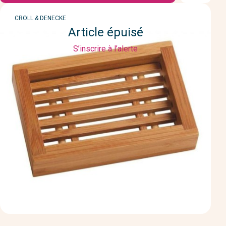
MARQUE
CROLL & DENECKE
Article épuisé
S’inscrire à l’alerte