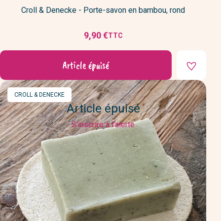
Croll & Denecke - Porte-savon en bambou, rond
9,90 €
TTC
Prix
Article épuisé
MARQUE
CROLL & DENECKE
Article épuisé
S’inscrire à l’alerte