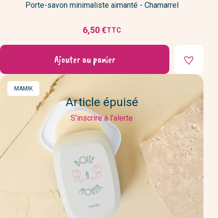
Porte-savon minimaliste aimanté - Chamarrel
6,50 €
TTC
Prix
Ajouter au panier
MARQUE
MAMIK
Article épuisé
S’inscrire à l’alerte