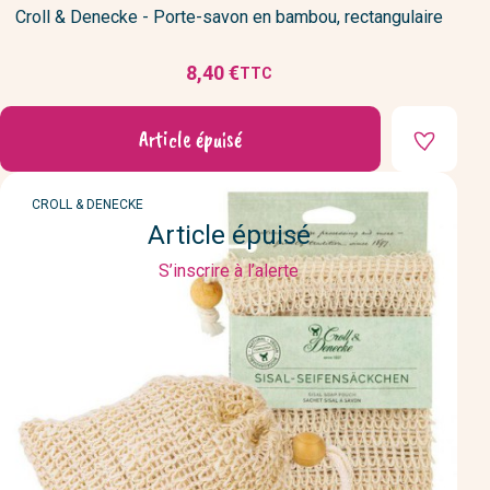
Croll & Denecke - Porte-savon en bambou, rectangulaire
8,40 €
TTC
Prix
Article épuisé
MARQUE
CROLL & DENECKE
Article épuisé
S’inscrire à l’alerte