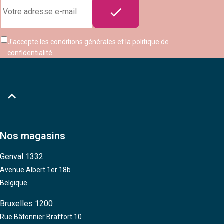
Adresse

e-
mail
J'accepte
les conditions générales
et
la politique de
confidentialité

Nos magasins
Genval 1332
Avenue Albert 1er 18b
Belgique
Bruxelles 1200
Rue Bâtonnier Braffort 10