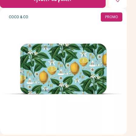
MARQUE
COCO & CO
PROMO