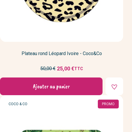
Plateau rond Léopard Ivoire - Coco&Co
Prix
25,00 €
50,00 €
TTC
Prix
de
réduit
base
Ajouter au panier
MARQUE
COCO & CO
PROMO