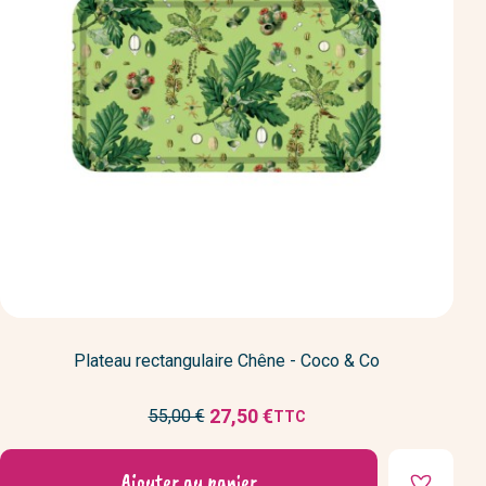
Plateau rectangulaire Chêne - Coco & Co
Prix
27,50 €
55,00 €
TTC
Prix
de
réduit
base
Ajouter au panier