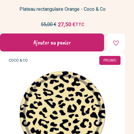
Plateau rectangulaire Orange - Coco & Co
Prix
27,50 €
55,00 €
TTC
Prix
de
réduit
base
Ajouter au panier
MARQUE
COCO & CO
PROMO