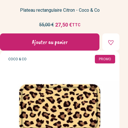
Plateau rectangulaire Citron - Coco & Co
Prix
27,50 €
55,00 €
TTC
Prix
de
réduit
base
Ajouter au panier
MARQUE
COCO & CO
PROMO