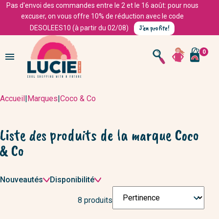
Pas d'envoi des commandes entre le 2 et le 16 août: pour nous
excuser, on vous offre 10% de réduction avec le code
J'en profite!
DESOLEES10 (à partir du 02/08)
0

Accueil
|
Marques
|
Coco & Co
Liste des produits de la marque Coco
& Co
Filtrer
Nouveautés
Disponibilité
par
Trier

8 produits
par
: