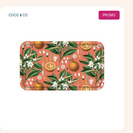
MARQUE
COCO & CO
PROMO