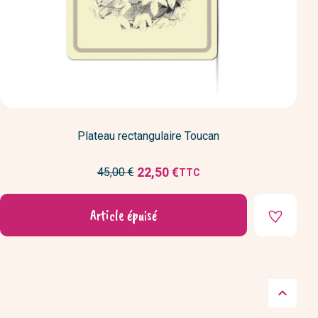
Plateau rectangulaire Toucan
Prix
22,50 €
45,00 €
TTC
Prix
de
réduit
base
Article épuisé
