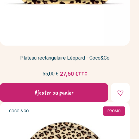
Plateau rectangulaire Léopard - Coco&Co
Prix
27,50 €
55,00 €
TTC
Prix
de
réduit
base
Ajouter au panier
MARQUE
COCO & CO
PROMO