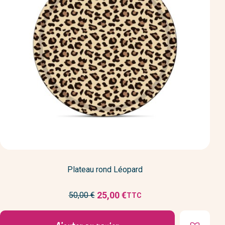
Plateau rond Léopard
Prix
25,00 €
50,00 €
TTC
Prix
de
réduit
base