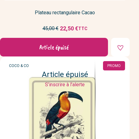
Plateau rectangulaire Cacao
Prix
22,50 €
45,00 €
TTC
Prix
de
réduit
base
Article épuisé
MARQUE
COCO & CO
PROMO
Article épuisé
S’inscrire à l’alerte