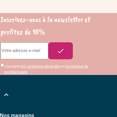
Inscrivez-vous à la newsletter et
profitez de 10%
Adresse

e-
mail
J'accepte
les conditions générales
et
la politique de
confidentialité

Nos magasins