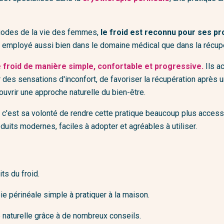
Fleurs séchées et plantes
Rasoirs et blaireaux
s d'ordinateur & Ipad
Déco murale
s et peignes
Porte-photos, vide-poches,...
riodes de la vie des femmes,
le froid est reconnu pour ses pr
ui employé aussi bien dans le domaine médical que dans la récupé
Les inclassables
 froid de manière simple, confortable et progressive.
Ils a
er des sensations d'inconfort, de favoriser la récupération aprè
uvrir une approche naturelle du bien-être.
 c'est sa volonté de rendre cette pratique beaucoup plus access
its modernes, faciles à adopter et agréables à utiliser.
ts du froid.
e périnéale simple à pratiquer à la maison.
 naturelle grâce à de nombreux conseils.