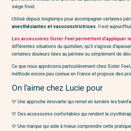
Boîtes et bocaux
Autobronzants
Housse
Soins
siège froid.
Ustensiles et coffrets
Crèmes et gommages
Brosse
Livres de cuisine
Utilisé depuis longtemps pour accompagner certaines pé
Pour les mains
anesthésiantes et vasoconstrictrices.
Il est aujourd'h
Le tiroir à bazar
Plaisirs du bain
Les accessoires Sister Feel permettent d'appliquer le
différentes situations du quotidien, qu'il s'agisse d'apais
certaines douleurs liées au périnée ou simplement de déco
Ce que nous apprécions particulièrement chez Sister Feel,
méthode encore peu connue en France et propose des produ
On l'aime chez Lucie pour
🩷
Une approche innovante qui remet en lumière les bienfai
🩷 
Des accessoires confortables qui rendent la cryothérapi
🩷 
Une marque qui aide à mieux comprendre cette pratique