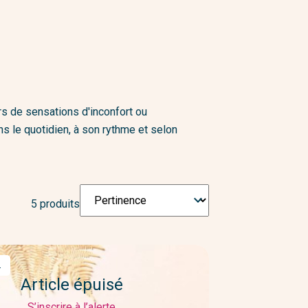
rs de sensations d'inconfort ou
s le quotidien, à son rythme et selon
Trier

5 produits
par
:
L
Article épuisé
S’inscrire à l’alerte