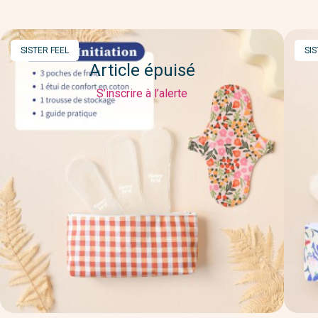
MARQUE
MA
SISTER FEEL
SIS
Article épuisé
S’inscrire à l’alerte