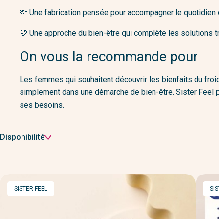
🩷 
Une fabrication pensée pour accompagner le quotidien 
🩷 
Une approche du bien-être qui complète les solutions tr
On vous la recommande pour
Les femmes qui souhaitent découvrir les bienfaits du froi
simplement dans une démarche de bien-être. Sister Feel pr
ses besoins.
Filtrer
Disponibilité
par
MARQUE
MA
SISTER FEEL
SIS