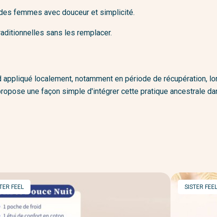
des femmes avec douceur et simplicité.
aditionnelles sans les remplacer.
d appliqué localement, notamment en période de récupération, lo
opose une façon simple d'intégrer cette pratique ancestrale dan
RQUE
MARQUE
TER FEEL
SISTER FEE