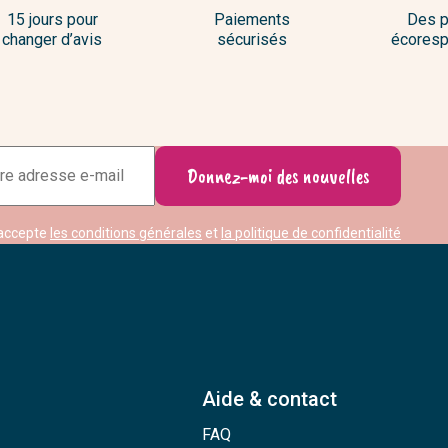
15 jours pour
Paiements
Des p
changer d’avis
sécurisés
écoresp
Adresse
Donnez-moi des nouvelles
e-
mail
accepte
les conditions générales
et
la politique de confidentialité
Aide & contact
FAQ