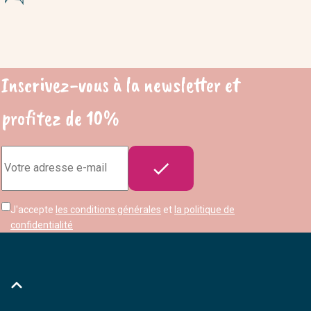
Inscrivez-vous à la newsletter et
profitez de 10%
Adresse

e-
mail
J'accepte
les conditions générales
et
la politique de
confidentialité
