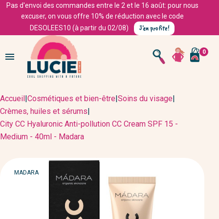
Pas d'envoi des commandes entre le 2 et le 16 août: pour nous
excuser, on vous offre 10% de réduction avec le code
J'en profite!
DESOLEES10 (à partir du 02/08)
0

Accueil
|
Cosmétiques et bien-être
|
Soins du visage
|
Crèmes, huiles et sérums
|
City CC Hyaluronic Anti-pollution CC Cream SPF 15 -
Medium - 40ml - Madara
MARQUE
MADARA