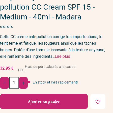
pollution CC Cream SPF 15 -
Medium - 40ml - Madara
MARQUE
MADARA
Cette CC crème anti-pollution corrige les imperfections, le
teint terne et fatigué, les rougeurs ainsi que les taches
brunes. Dotée d’une formule innovante à la texture soyeuse,
elle renferme des ingrédients...
Lire plus
Frais de port
calculés à la caisse.
32,95 €
TTC.
Quantité
En stock et livré rapidement!


Ajouter au panier