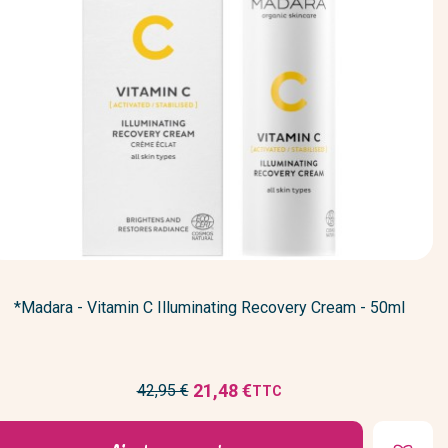
*Madara - Vitamin C Illuminating Recovery Cream - 50ml
Prix
21,48 €
42,95 €
TTC
Prix
de
réduit
base