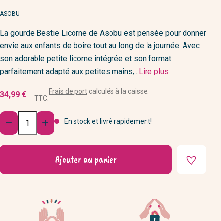
MARQUE
ASOBU
La gourde Bestie Licorne de Asobu est pensée pour donner
envie aux enfants de boire tout au long de la journée. Avec
son adorable petite licorne intégrée et son format
parfaitement adapté aux petites mains,...
Lire plus
Frais de port
calculés à la caisse.
34,99 €
TTC.
Quantité
En stock et livré rapidement!


Ajouter au panier