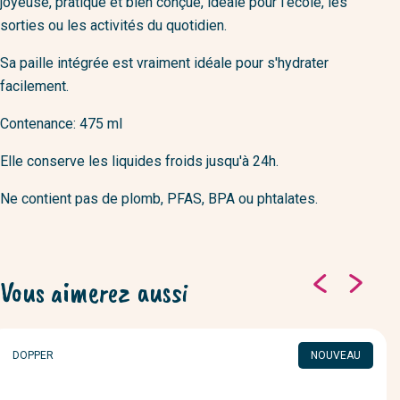
joyeuse, pratique et bien conçue, idéale pour l’école, les
sorties ou les activités du quotidien.
Sa paille intégrée est vraiment idéale pour s'hydrater
facilement.
Contenance: 475 ml
Elle conserve les liquides froids jusqu'à 24h.
Ne contient pas de plomb, PFAS, BPA ou phtalates.
Vous aimerez aussi
MARQUE
DOPPER
NOUVEAU