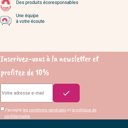
Des produits écoresponsables
Une équipe
à votre écoute
Inscrivez-vous à la newsletter et
profitez de 10%
Adresse

e-
mail
J'accepte
les conditions générales
et
la politique de
confidentialité