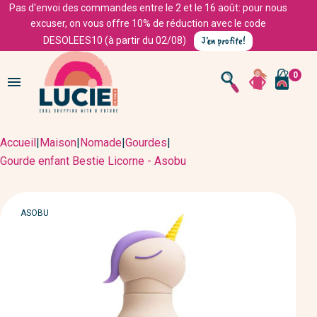
Pas d'envoi des commandes entre le 2 et le 16 août: pour nous
excuser, on vous offre 10% de réduction avec le code
J'en profite!
DESOLEES10 (à partir du 02/08)
0

Accueil
|
Maison
|
Nomade
|
Gourdes
|
Gourde enfant Bestie Licorne - Asobu
MARQUE
ASOBU