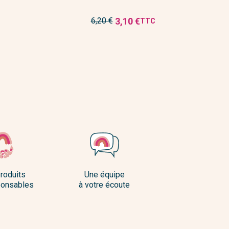
Prix
3,10 €
6,20 €
TTC
Prix
de
réduit
base
roduits
Une équipe
onsables
à votre écoute