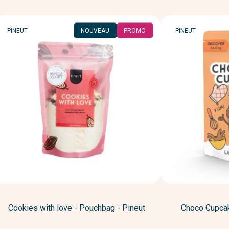
MARQUE
MARQUE
PINEUT
NOUVEAU
PROMO
PINEUT
Cookies with love - Pouchbag - Pineut
Choco Cupcak