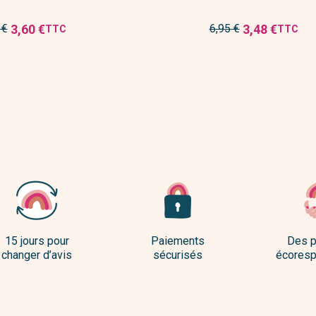
Prix
3,60 €
3,48 €
 €
6,95 €
TTC
TTC
Prix
Prix
de
réduit
réduit
e
base
15 jours pour
Paiements
Des p
changer d’avis
sécurisés
écoresp