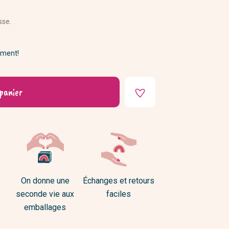
DIY
sse.
ement!
panier
On donne une
Échanges et retours
seconde vie aux
faciles
emballages