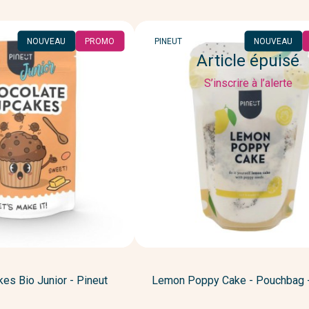
MARQUE
NOUVEAU
PROMO
PINEUT
NOUVEAU
Article épuisé
S’inscrire à l’alerte
es Bio Junior - Pineut
Lemon Poppy Cake - Pouchbag -