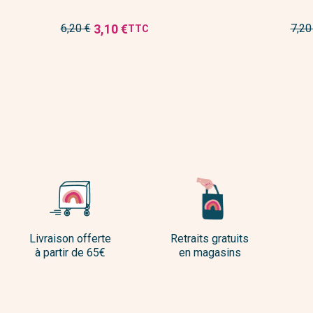
Prix
Prix
3,10 €
6,20 €
7,20
TTC
Prix
de
de
réduit
base
bas
Livraison offerte
Retraits gratuits
à partir de 65€
en magasins