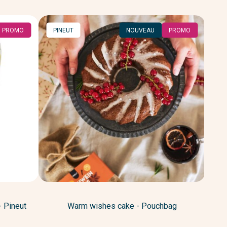
MARQUE
M
PROMO
PINEUT
NOUVEAU
PROMO
PI
 Pineut
Warm wishes cake - Pouchbag
Pine